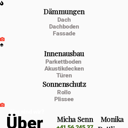
Dämmungen
Dach
Dachboden
Fassade
Innenausbau
Parkettboden
Akustikdecken
Türen
Sonnenschutz
Rollo
Plissee
Wer sind wir?
Ü
b
e
r
Micha Senn
Monika
+41 56 245 37