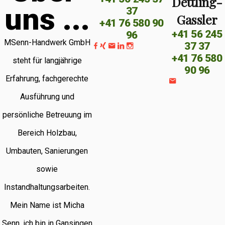
Dettling-
u
n
s
.
.
.
37
Gassler
+41 76 580 90
+41 56 245
96
MSenn-Handwerk GmbH
37 37
+41 76 580
steht für langjährige
90 96
Erfahrung, fachgerechte
Ausführung und
persönliche Betreuung im
Bereich Holzbau,
Umbauten, Sanierungen
sowie
Instandhaltungsarbeiten.
Mein Name ist Micha
Senn, ich bin in Gansingen