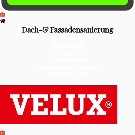
Dach-& Fassadensanierung
Dachfenster
Bedachung
Lukarnen
Holzfassade
Faserzement (Eternit)
Vollkernplatte