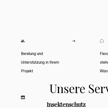
wo ich
umfangreiche
Erfahrung in den
Bereichen
Zimmerarbeiten,
Umbauten,
Beratung und
Flex
Sanierungen
Unterstützung in Ihrem
steh
sowie
Projekt
Wüns
Fassadenbau
Unsere Ser
sammeln konnte.
Insektenschutz
Berufsbegleitend