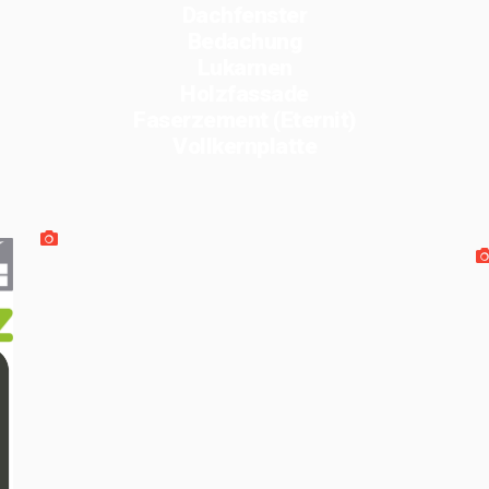
Dachfenster
Bedachung
Lukarnen
Holzfassade
Faserzement (Eternit)
Vollkernplatte