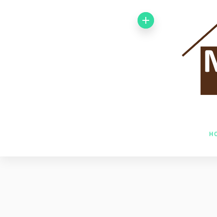
Von 1992 bis
1998 arbeitete
ich bei der
Baufirma Gfeller
AG Holzbau in
H
Baden. Im Jahr
1998 wechselte
ich zur Firma
Husner AG
Holzbau in Frick,