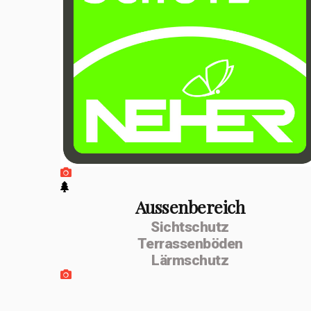
positiven
Entwicklung
erfolgte im
Februar 2026 die
Umwandlung zur
MSenn-
Handwerk GmbH.
Unterstützt
werde ich von
Aussenbereich
Sichtschutz
meiner
Terrassenböden
Lebenspartnerin
Lärmschutz
Monika Dettling-
Gassler aus