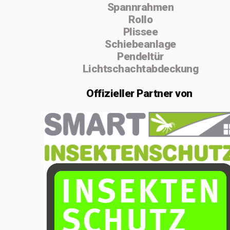
Spannrahmen
absolvierte ich
Rollo
von 2004 bis
Plissee
Schiebeanlage
2005 die
Pendeltür
Vorarbeiterschule
Lichtschachtabdeckung
in Lenzburg.
Offizieller
Partner von
Im Februar 2020
gründete ich die
Einzelfirma
MSenn-
Handwerk.
Aufgrund der