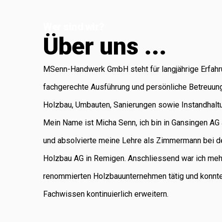
Koblenz, die für
Wer sind wir?
Administration
Ü
b
e
r
u
n
s
.
.
.
und Buchhaltung
verantwortlich ist.
MSenn-Handwerk GmbH steht für langjährige Erfahr
Als regional
fachgerechte Ausführung und persönliche Betreuun
verankertes
Holzbau, Umbauten, Sanierungen sowie Instandhalt
Unternehmen
Mein Name ist Micha Senn, ich bin in Gansingen A
legen wir
und absolvierte meine Lehre als Zimmermann bei d
grossen Wert auf
Holzbau AG in Remigen. Anschliessend war ich meh
saubere Arbeit,
renommierten Holzbauunternehmen tätig und konnt
Zuverlässigkeit
Fachwissen kontinuierlich erweitern.
und persönliche