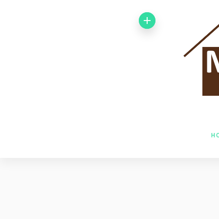
Von 1992 bis
1998 arbeitete
ich bei der
Baufirma Gfeller
AG Holzbau in
H
Baden. Im Jahr
1998 wechselte
ich zur Firma
Husner AG
Holzbau in Frick,