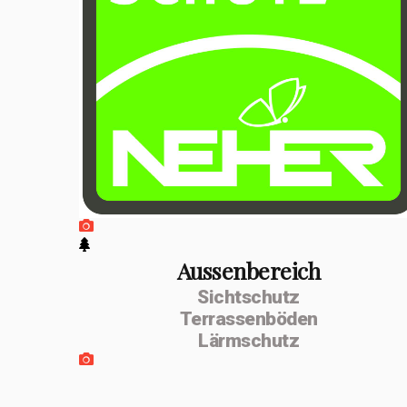
positiven
Entwicklung
erfolgte im
Februar 2026 die
Umwandlung zur
MSenn-
Handwerk GmbH.
Unterstützt
werde ich von
Aussenbereich
Sichtschutz
meiner
Terrassenböden
Lebenspartnerin
Lärmschutz
Monika Dettling-
Gassler aus