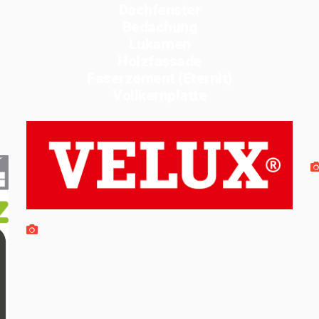
Dachfenster
Bedachung
Lukarnen
Holzfassade
Faserzement (Eternit)
Vollkernplatte