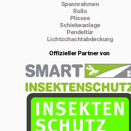
Spannrahmen
absolvierte ich
Rollo
von 2004 bis
Plissee
Schiebeanlage
2005 die
Pendeltür
Vorarbeiterschule
Lichtschachtabdeckung
in Lenzburg.
Offizieller
Partner von
Im Februar 2020
gründete ich die
Einzelfirma
MSenn-
Handwerk.
Aufgrund der