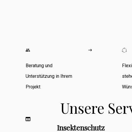
wo ich
umfangreiche
Erfahrung in den
Bereichen
Zimmerarbeiten,
Umbauten,
Beratung und
Flex
Sanierungen
Unterstützung in Ihrem
steh
sowie
Projekt
Wüns
Fassadenbau
Unsere Ser
sammeln konnte.
Insektenschutz
Berufsbegleitend