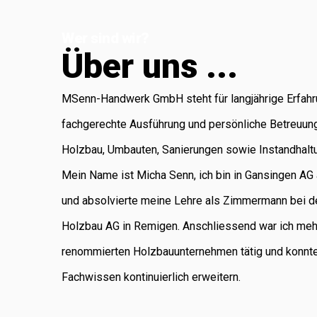
Koblenz, die für
Wer sind wir?
Administration
Ü
b
e
r
u
n
s
.
.
.
und Buchhaltung
verantwortlich ist.
MSenn-Handwerk GmbH steht für langjährige Erfahr
Als regional
fachgerechte Ausführung und persönliche Betreuun
verankertes
Holzbau, Umbauten, Sanierungen sowie Instandhalt
Unternehmen
Mein Name ist Micha Senn, ich bin in Gansingen A
legen wir
und absolvierte meine Lehre als Zimmermann bei d
grossen Wert auf
Holzbau AG in Remigen. Anschliessend war ich meh
saubere Arbeit,
renommierten Holzbauunternehmen tätig und konnt
Zuverlässigkeit
Fachwissen kontinuierlich erweitern.
und persönliche