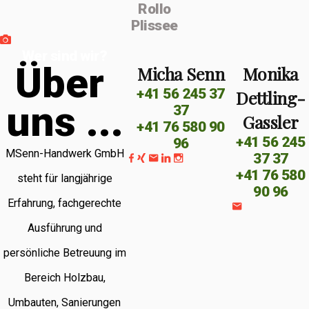
Rollo
Plissee
Wer sind wir?
Ü
b
e
r
Micha Senn
Monika
+41 56 245 37
Dettling-
u
n
s
.
.
.
37
Gassler
+41 76 580 90
+41 56 245
96
MSenn-Handwerk GmbH
37 37
+41 76 580
steht für langjährige
90 96
Erfahrung, fachgerechte
Ausführung und
persönliche Betreuung im
Bereich Holzbau,
Umbauten, Sanierungen