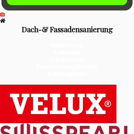
Dach-& Fassadensanierung
Dachfenster
Bedachung
Lukarnen
Holzfassade
Faserzement (Eternit)
Vollkernplatte