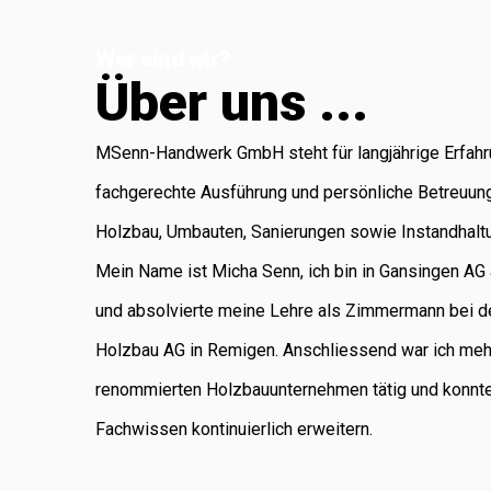
Koblenz, die für
Wer sind wir?
Administration
Ü
b
e
r
u
n
s
.
.
.
und Buchhaltung
verantwortlich ist.
MSenn-Handwerk GmbH steht für langjährige Erfahr
Als regional
fachgerechte Ausführung und persönliche Betreuun
verankertes
Holzbau, Umbauten, Sanierungen sowie Instandhalt
Unternehmen
Mein Name ist Micha Senn, ich bin in Gansingen A
legen wir
und absolvierte meine Lehre als Zimmermann bei d
grossen Wert auf
Holzbau AG in Remigen. Anschliessend war ich meh
saubere Arbeit,
renommierten Holzbauunternehmen tätig und konnt
Zuverlässigkeit
Fachwissen kontinuierlich erweitern.
und persönliche