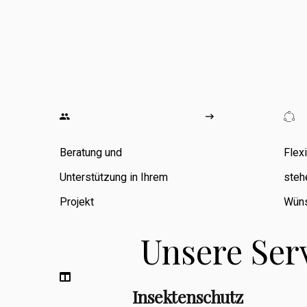
wo ich
umfangreiche
Erfahrung in den
Bereichen
Zimmerarbeiten,
Umbauten,
Beratung und
Flex
Sanierungen
Unterstützung in Ihrem
steh
sowie
Projekt
Wüns
Fassadenbau
Unsere Ser
sammeln konnte.
Insektenschutz
Berufsbegleitend