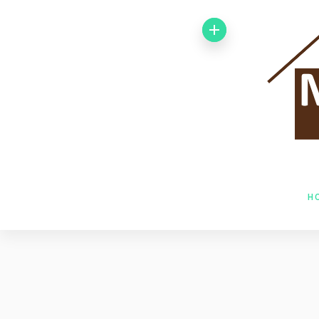
Von 1992 bis
1998 arbeitete
ich bei der
Baufirma Gfeller
AG Holzbau in
H
Baden. Im Jahr
1998 wechselte
ich zur Firma
Husner AG
Holzbau in Frick,