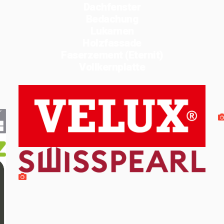
Dachfenster
Bedachung
Lukarnen
Holzfassade
Faserzement (Eternit)
Vollkernplatte