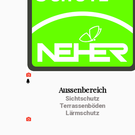
positiven
Entwicklung
erfolgte im
Februar 2026 die
Umwandlung zur
MSenn-
Handwerk GmbH.
Unterstützt
werde ich von
Aussenbereich
Sichtschutz
meiner
Terrassenböden
Lebenspartnerin
Lärmschutz
Monika Dettling-
Gassler aus