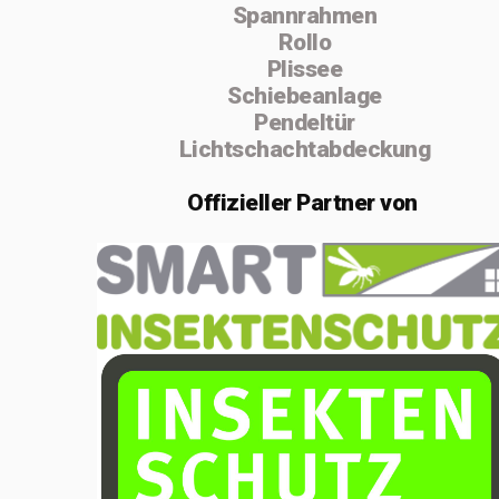
Spannrahmen
absolvierte ich
Rollo
von 2004 bis
Plissee
Schiebeanlage
2005 die
Pendeltür
Vorarbeiterschule
Lichtschachtabdeckung
in Lenzburg.
Offizieller
Partner von
Im Februar 2020
gründete ich die
Einzelfirma
MSenn-
Handwerk.
Aufgrund der