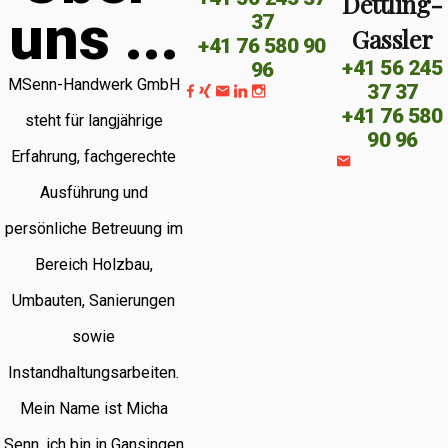
Dettling-
u
n
s
.
.
.
37
Gassler
+41 76 580 90
+41 56 245
96
MSenn-Handwerk GmbH
37 37
+41 76 580
steht für langjährige
90 96
Erfahrung, fachgerechte
Ausführung und
persönliche Betreuung im
Bereich Holzbau,
Umbauten, Sanierungen
sowie
Instandhaltungsarbeiten.
Mein Name ist Micha
Senn, ich bin in Gansingen