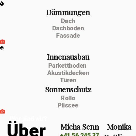
Dämmungen
Dach
Dachboden
Fassade
Innenausbau
Parkettboden
Akustikdecken
Türen
Sonnenschutz
Rollo
Plissee
Wer sind wir?
Ü
b
e
r
Micha Senn
Monika
+41 56 245 37