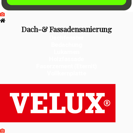
Dach-& Fassadensanierung
Dachfenster
Bedachung
Lukarnen
Holzfassade
Faserzement (Eternit)
Vollkernplatte