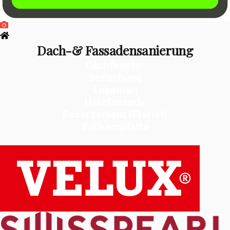
Dach-& Fassadensanierung
Dachfenster
Bedachung
Lukarnen
Holzfassade
Faserzement (Eternit)
Vollkernplatte