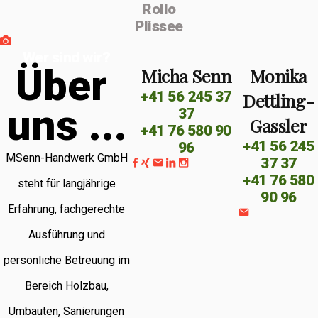
Rollo
Plissee
Wer sind wir?
Ü
b
e
r
Micha Senn
Monika
+41 56 245 37
Dettling-
u
n
s
.
.
.
37
Gassler
+41 76 580 90
+41 56 245
96
MSenn-Handwerk GmbH
37 37
+41 76 580
steht für langjährige
90 96
Erfahrung, fachgerechte
Ausführung und
persönliche Betreuung im
Bereich Holzbau,
Umbauten, Sanierungen