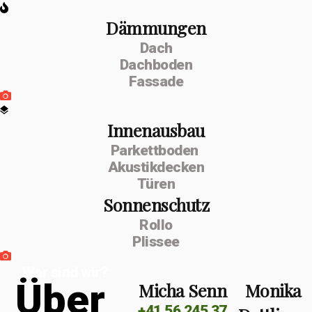
Dämmungen
Dach
Dachboden
Fassade
Innenausbau
Parkettboden
Akustikdecken
Türen
Sonnenschutz
Rollo
Plissee
Wer sind wir?
Ü
b
e
r
Micha Senn
Monika
+41 56 245 37