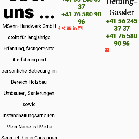
Dettling-
u
n
s
.
.
.
37
Gassler
+41 76 580 90
+41 56 245
96
MSenn-Handwerk GmbH
37 37
+41 76 580
steht für langjährige
90 96
Erfahrung, fachgerechte
Ausführung und
persönliche Betreuung im
Bereich Holzbau,
Umbauten, Sanierungen
sowie
Instandhaltungsarbeiten.
Mein Name ist Micha
Senn, ich bin in Gansingen