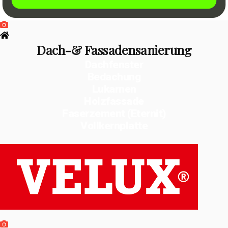
Dach-& Fassadensanierung
Dachfenster
Bedachung
Lukarnen
Holzfassade
Faserzement (Eternit)
Vollkernplatte