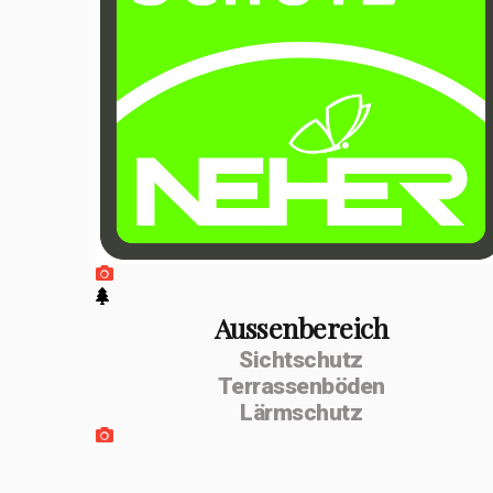
positiven
Entwicklung
erfolgte im
Februar 2026 die
Umwandlung zur
MSenn-
Handwerk GmbH.
Unterstützt
werde ich von
Aussenbereich
Sichtschutz
meiner
Terrassenböden
Lebenspartnerin
Lärmschutz
Monika Dettling-
Gassler aus