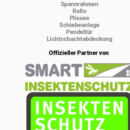
Spannrahmen
absolvierte ich
Rollo
von 2004 bis
Plissee
Schiebeanlage
2005 die
Pendeltür
Vorarbeiterschule
Lichtschachtabdeckung
in Lenzburg.
Offizieller
Partner von
Im Februar 2020
gründete ich die
Einzelfirma
MSenn-
Handwerk.
Aufgrund der