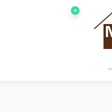
Von 1992 bis
1998 arbeitete
ich bei der
Baufirma Gfeller
AG Holzbau in
H
Baden. Im Jahr
1998 wechselte
ich zur Firma
Husner AG
Holzbau in Frick,