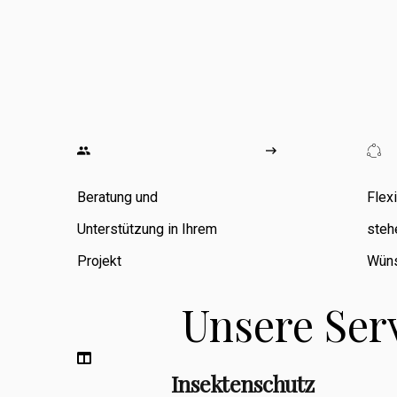
wo ich
umfangreiche
Erfahrung in den
Bereichen
Zimmerarbeiten,
Umbauten,
Beratung und
Flex
Sanierungen
Unterstützung in Ihrem
steh
sowie
Projekt
Wüns
Fassadenbau
Unsere Ser
sammeln konnte.
Insektenschutz
Berufsbegleitend