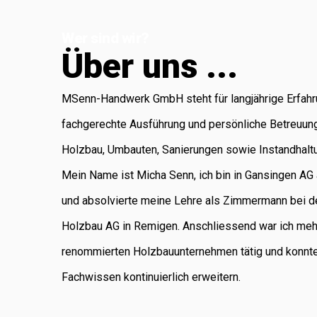
Koblenz, die für
Wer sind wir?
Administration
Ü
b
e
r
u
n
s
.
.
.
und Buchhaltung
verantwortlich ist.
MSenn-Handwerk GmbH steht für langjährige Erfahr
Als regional
fachgerechte Ausführung und persönliche Betreuun
verankertes
Holzbau, Umbauten, Sanierungen sowie Instandhalt
Unternehmen
Mein Name ist Micha Senn, ich bin in Gansingen A
legen wir
und absolvierte meine Lehre als Zimmermann bei d
grossen Wert auf
Holzbau AG in Remigen. Anschliessend war ich meh
saubere Arbeit,
renommierten Holzbauunternehmen tätig und konnt
Zuverlässigkeit
Fachwissen kontinuierlich erweitern.
und persönliche