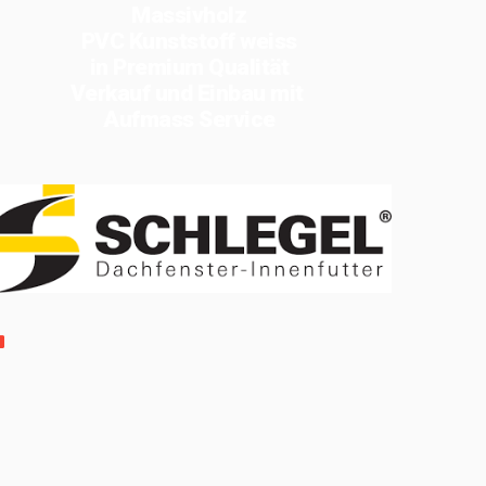
Massivholz
PVC Kunststoff weiss
in Premium Qualität
Verkauf und Einbau mit
Aufmass Service