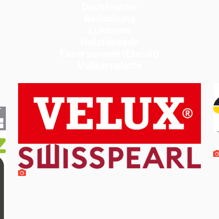
Dachfenster
Bedachung
Lukarnen
Holzfassade
Faserzement (Eternit)
Vollkernplatte