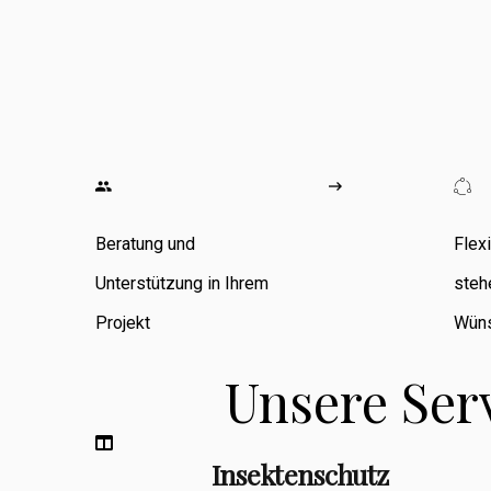
wo ich
umfangreiche
Erfahrung in den
Bereichen
Zimmerarbeiten,
Umbauten,
Beratung und
Flex
Sanierungen
Unterstützung in Ihrem
steh
sowie
Projekt
Wüns
Fassadenbau
Unsere Ser
sammeln konnte.
Insektenschutz
Berufsbegleitend