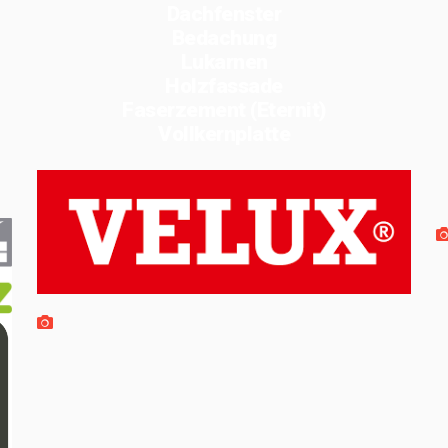
Dachfenster
Bedachung
Lukarnen
Holzfassade
Faserzement (Eternit)
Vollkernplatte