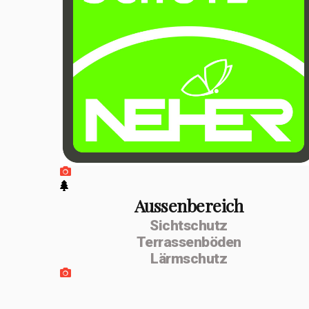
positiven
Entwicklung
erfolgte im
Februar 2026 die
Umwandlung zur
MSenn-
Handwerk GmbH.
Unterstützt
werde ich von
Aussenbereich
Sichtschutz
meiner
Terrassenböden
Lebenspartnerin
Lärmschutz
Monika Dettling-
Gassler aus