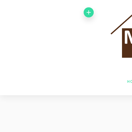
Von 1992 bis
1998 arbeitete
ich bei der
Baufirma Gfeller
AG Holzbau in
H
Baden. Im Jahr
1998 wechselte
ich zur Firma
Husner AG
Holzbau in Frick,