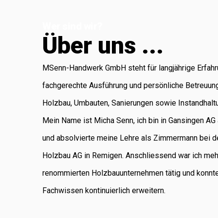
Koblenz, die für
Wer sind wir?
Administration
Ü
b
e
r
u
n
s
.
.
.
und Buchhaltung
verantwortlich ist.
MSenn-Handwerk GmbH steht für langjährige Erfahr
Als regional
fachgerechte Ausführung und persönliche Betreuun
verankertes
Holzbau, Umbauten, Sanierungen sowie Instandhalt
Unternehmen
Mein Name ist Micha Senn, ich bin in Gansingen A
legen wir
und absolvierte meine Lehre als Zimmermann bei d
grossen Wert auf
Holzbau AG in Remigen. Anschliessend war ich meh
saubere Arbeit,
renommierten Holzbauunternehmen tätig und konnt
Zuverlässigkeit
Fachwissen kontinuierlich erweitern.
und persönliche