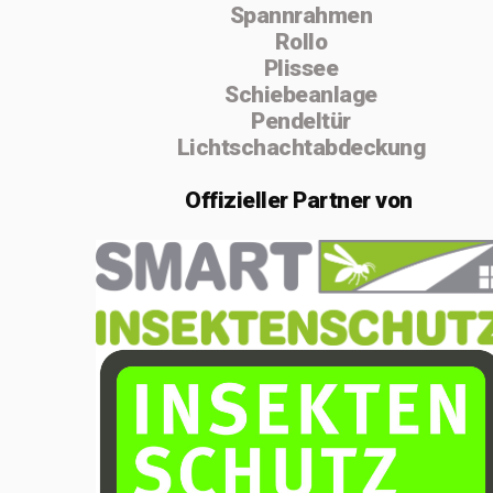
Spannrahmen
absolvierte ich
Rollo
von 2004 bis
Plissee
Schiebeanlage
2005 die
Pendeltür
Vorarbeiterschule
Lichtschachtabdeckung
in Lenzburg.
Offizieller
Partner von
Im Februar 2020
gründete ich die
Einzelfirma
MSenn-
Handwerk.
Aufgrund der