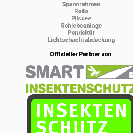
Spannrahmen
absolvierte ich
Rollo
von 2004 bis
Plissee
Schiebeanlage
2005 die
Pendeltür
Vorarbeiterschule
Lichtschachtabdeckung
in Lenzburg.
Offizieller
Partner von
Im Februar 2020
gründete ich die
Einzelfirma
MSenn-
Handwerk.
Aufgrund der