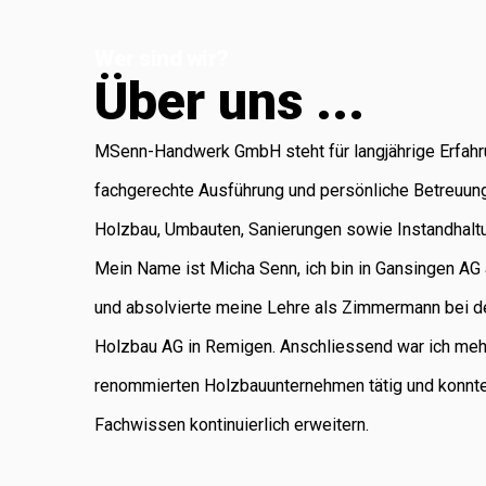
Koblenz, die für
Wer sind wir?
Administration
Ü
b
e
r
u
n
s
.
.
.
und Buchhaltung
verantwortlich ist.
MSenn-Handwerk GmbH steht für langjährige Erfahr
Als regional
fachgerechte Ausführung und persönliche Betreuun
verankertes
Holzbau, Umbauten, Sanierungen sowie Instandhalt
Unternehmen
Mein Name ist Micha Senn, ich bin in Gansingen A
legen wir
und absolvierte meine Lehre als Zimmermann bei d
grossen Wert auf
Holzbau AG in Remigen. Anschliessend war ich meh
saubere Arbeit,
renommierten Holzbauunternehmen tätig und konnt
Zuverlässigkeit
Fachwissen kontinuierlich erweitern.
und persönliche