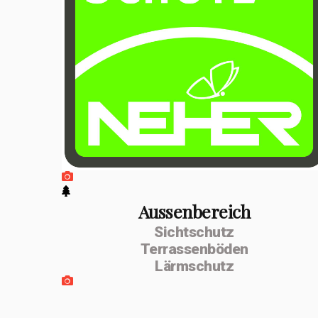
positiven
Entwicklung
erfolgte im
Februar 2026 die
Umwandlung zur
MSenn-
Handwerk GmbH.
Unterstützt
werde ich von
Aussenbereich
Sichtschutz
meiner
Terrassenböden
Lebenspartnerin
Lärmschutz
Monika Dettling-
Gassler aus