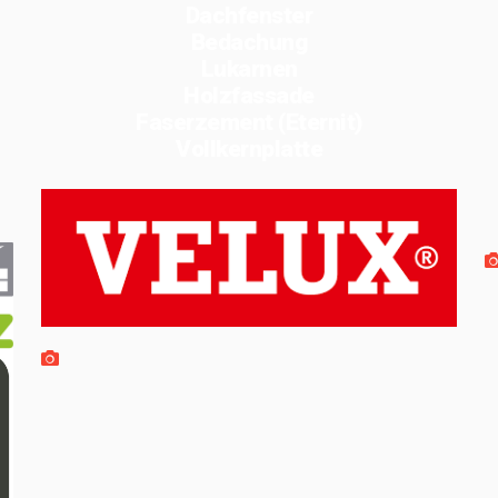
Dachfenster
Bedachung
Lukarnen
Holzfassade
Faserzement (Eternit)
Vollkernplatte