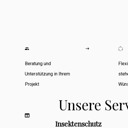
wo ich
umfangreiche
Erfahrung in den
Bereichen
Zimmerarbeiten,
Umbauten,
Beratung und
Flex
Sanierungen
Unterstützung in Ihrem
steh
sowie
Projekt
Wüns
Fassadenbau
Unsere Ser
sammeln konnte.
Insektenschutz
Berufsbegleitend