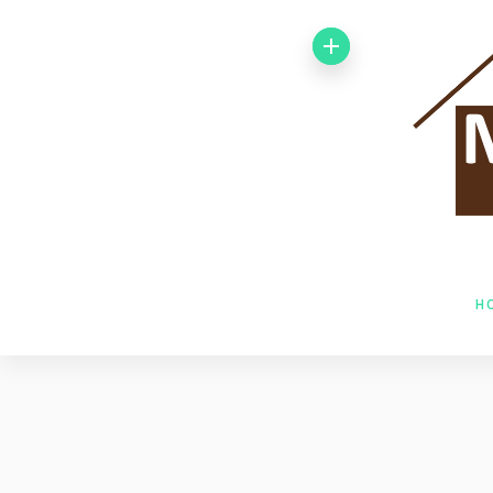
Von 1992 bis
1998 arbeitete
ich bei der
Baufirma Gfeller
AG Holzbau in
H
Baden. Im Jahr
1998 wechselte
ich zur Firma
Husner AG
Holzbau in Frick,