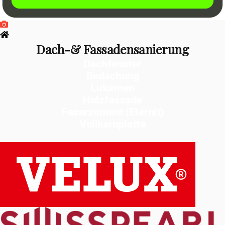
Dach-& Fassadensanierung
Dachfenster
Bedachung
Lukarnen
Holzfassade
Faserzement (Eternit)
Vollkernplatte