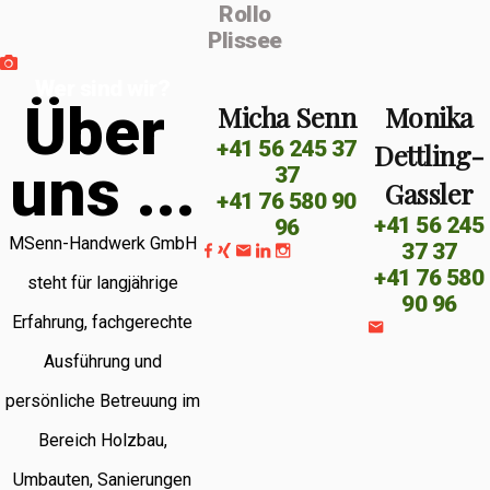
Rollo
Plissee
Wer sind wir?
Ü
b
e
r
Micha Senn
Monika
+41 56 245 37
Dettling-
u
n
s
.
.
.
37
Gassler
+41 76 580 90
+41 56 245
96
MSenn-Handwerk GmbH
37 37
+41 76 580
steht für langjährige
90 96
Erfahrung, fachgerechte
Ausführung und
persönliche Betreuung im
Bereich Holzbau,
Umbauten, Sanierungen