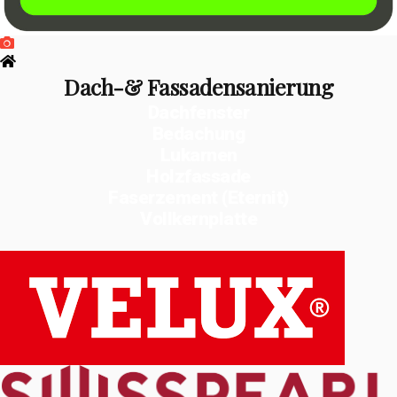
Dach-& Fassadensanierung
Dachfenster
Bedachung
Lukarnen
Holzfassade
Faserzement (Eternit)
Vollkernplatte