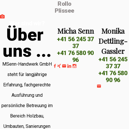
Rollo
Plissee
Wer sind wir?
Ü
b
e
r
Micha Senn
Monika
+41 56 245 37
Dettling-
u
n
s
.
.
.
37
Gassler
+41 76 580 90
+41 56 245
96
MSenn-Handwerk GmbH
37 37
+41 76 580
steht für langjährige
90 96
Erfahrung, fachgerechte
Ausführung und
persönliche Betreuung im
Bereich Holzbau,
Umbauten, Sanierungen