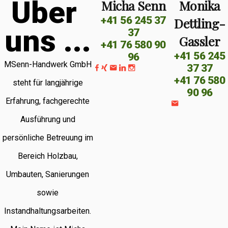
Ü
b
e
r
Micha Senn
Monika
+41 56 245 37
Dettling-
u
n
s
.
.
.
37
Gassler
+41 76 580 90
+41 56 245
96
MSenn-Handwerk GmbH
37 37
+41 76 580
steht für langjährige
90 96
Erfahrung, fachgerechte
Ausführung und
persönliche Betreuung im
Bereich Holzbau,
Umbauten, Sanierungen
sowie
Instandhaltungsarbeiten.