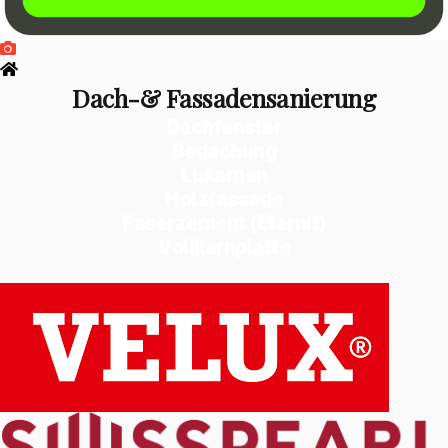
Dach-& Fassadensanierung
Dachfenster
Bedachung
Lukarnen
Holzfassade
Faserzement (Eternit)
Vollkernplatte