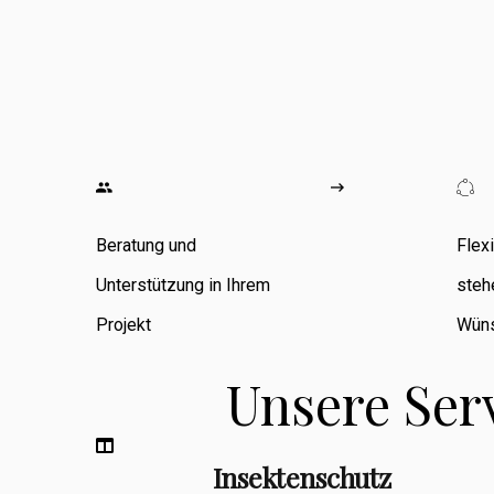
wo ich
umfangreiche
Erfahrung in den
Bereichen
Zimmerarbeiten,
Umbauten,
Beratung und
Flex
Sanierungen
Unterstützung in Ihrem
steh
sowie
Projekt
Wüns
Fassadenbau
Unsere Ser
sammeln konnte.
Insektenschutz
Berufsbegleitend