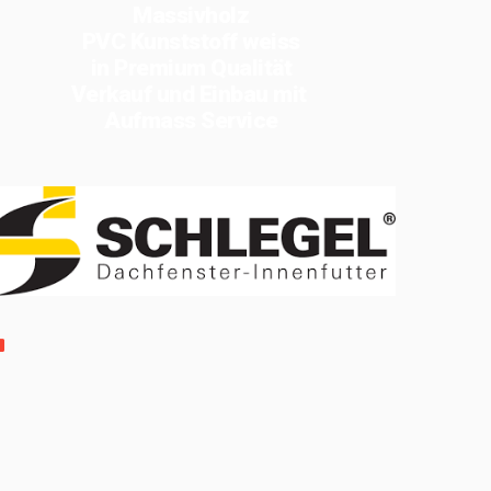
Massivholz
PVC Kunststoff weiss
in Premium Qualität
Verkauf und Einbau mit
Aufmass Service