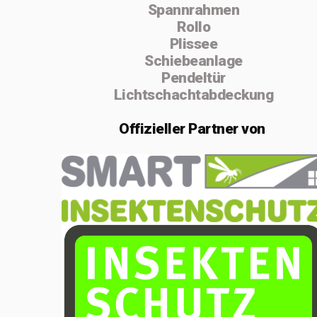
Spannrahmen
absolvierte ich
Rollo
von 2004 bis
Plissee
Schiebeanlage
2005 die
Pendeltür
Vorarbeiterschule
Lichtschachtabdeckung
in Lenzburg.
Offizieller
Partner von
Im Februar 2020
gründete ich die
Einzelfirma
MSenn-
Handwerk.
Aufgrund der