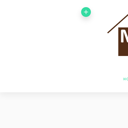
Von 1992 bis
1998 arbeitete
ich bei der
Baufirma Gfeller
AG Holzbau in
H
Baden. Im Jahr
1998 wechselte
ich zur Firma
Husner AG
Holzbau in Frick,