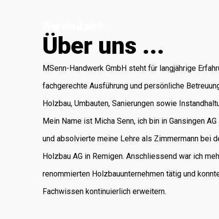
Koblenz, die für
Wer sind wir?
Administration
Ü
b
e
r
u
n
s
.
.
.
und Buchhaltung
verantwortlich ist.
MSenn-Handwerk GmbH steht für langjährige Erfahr
Als regional
fachgerechte Ausführung und persönliche Betreuun
verankertes
Holzbau, Umbauten, Sanierungen sowie Instandhalt
Unternehmen
Mein Name ist Micha Senn, ich bin in Gansingen A
legen wir
und absolvierte meine Lehre als Zimmermann bei d
grossen Wert auf
Holzbau AG in Remigen. Anschliessend war ich meh
saubere Arbeit,
renommierten Holzbauunternehmen tätig und konnt
Zuverlässigkeit
Fachwissen kontinuierlich erweitern.
und persönliche