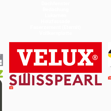
Dachfenster
Bedachung
Lukarnen
Holzfassade
Faserzement (Eternit)
Vollkernplatte