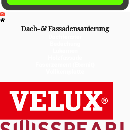
Dach-& Fassadensanierung
Dachfenster
Bedachung
Lukarnen
Holzfassade
Faserzement (Eternit)
Vollkernplatte