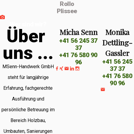
Rollo
Plissee
Wer sind wir?
Ü
b
e
r
Micha Senn
Monika
+41 56 245 37
Dettling-
u
n
s
.
.
.
37
Gassler
+41 76 580 90
+41 56 245
96
MSenn-Handwerk GmbH
37 37
+41 76 580
steht für langjährige
90 96
Erfahrung, fachgerechte
Ausführung und
persönliche Betreuung im
Bereich Holzbau,
Umbauten, Sanierungen