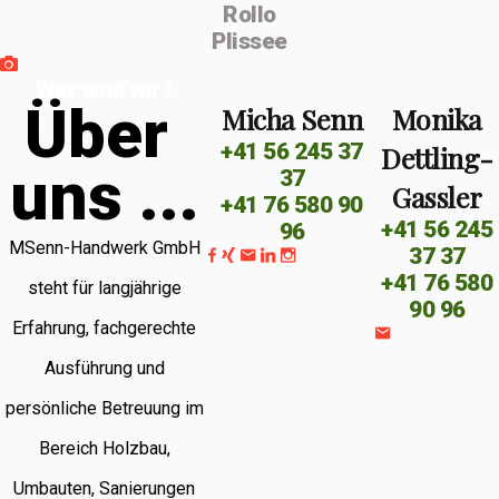
Rollo
Plissee
Wer sind wir?
Ü
b
e
r
Micha Senn
Monika
+41 56 245 37
Dettling-
u
n
s
.
.
.
37
Gassler
+41 76 580 90
+41 56 245
96
MSenn-Handwerk GmbH
37 37
+41 76 580
steht für langjährige
90 96
Erfahrung, fachgerechte
Ausführung und
persönliche Betreuung im
Bereich Holzbau,
Umbauten, Sanierungen