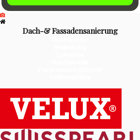
Dach-& Fassadensanierung
Dachfenster
Bedachung
Lukarnen
Holzfassade
Faserzement (Eternit)
Vollkernplatte