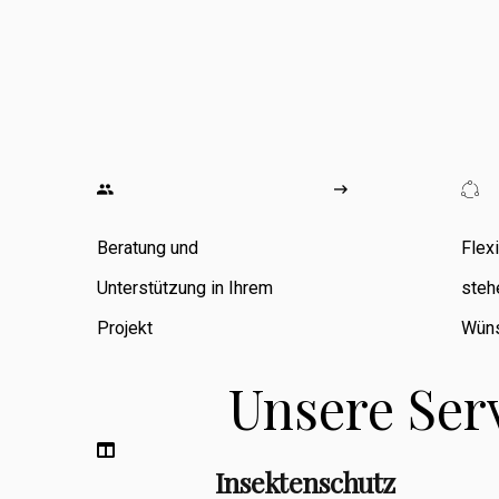
wo ich
umfangreiche
Erfahrung in den
Bereichen
Zimmerarbeiten,
Umbauten,
Beratung und
Flex
Sanierungen
Unterstützung in Ihrem
steh
sowie
Projekt
Wüns
Fassadenbau
Unsere Ser
sammeln konnte.
Insektenschutz
Berufsbegleitend