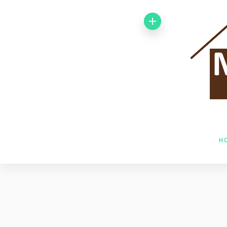
Von 1992 bis
1998 arbeitete
ich bei der
Baufirma Gfeller
AG Holzbau in
H
Baden. Im Jahr
1998 wechselte
ich zur Firma
Husner AG
Holzbau in Frick,