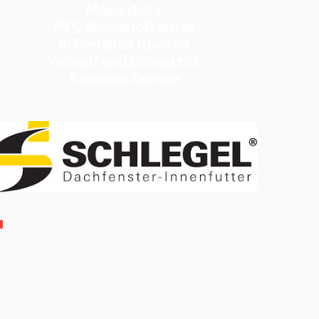
Massivholz
PVC Kunststoff weiss
in Premium Qualität
Verkauf und Einbau mit
Aufmass Service