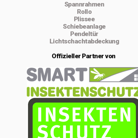
Spannrahmen
absolvierte ich
Rollo
von 2004 bis
Plissee
Schiebeanlage
2005 die
Pendeltür
Vorarbeiterschule
Lichtschachtabdeckung
in Lenzburg.
Offizieller
Partner von
Im Februar 2020
gründete ich die
Einzelfirma
MSenn-
Handwerk.
Aufgrund der