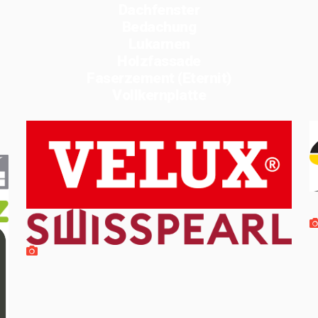
Dachfenster
Bedachung
Lukarnen
Holzfassade
Faserzement (Eternit)
Vollkernplatte