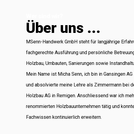
Koblenz, die für
Wer sind wir?
Administration
Ü
b
e
r
u
n
s
.
.
.
und Buchhaltung
verantwortlich ist.
MSenn-Handwerk GmbH steht für langjährige Erfahr
Als regional
fachgerechte Ausführung und persönliche Betreuun
verankertes
Holzbau, Umbauten, Sanierungen sowie Instandhalt
Unternehmen
Mein Name ist Micha Senn, ich bin in Gansingen A
legen wir
und absolvierte meine Lehre als Zimmermann bei d
grossen Wert auf
Holzbau AG in Remigen. Anschliessend war ich meh
saubere Arbeit,
renommierten Holzbauunternehmen tätig und konnt
Zuverlässigkeit
Fachwissen kontinuierlich erweitern.
und persönliche