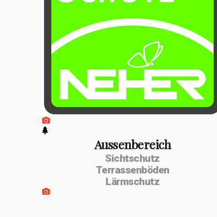
positiven
Entwicklung
erfolgte im
Februar 2026 die
Umwandlung zur
MSenn-
Handwerk GmbH.
Unterstützt
werde ich von
Aussenbereich
Sichtschutz
meiner
Terrassenböden
Lebenspartnerin
Lärmschutz
Monika Dettling-
Gassler aus