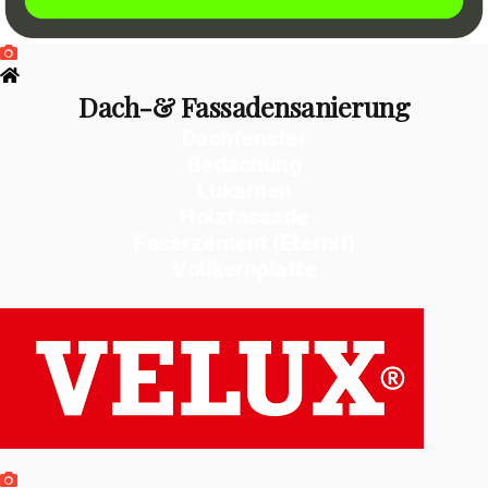
Dach-& Fassadensanierung
Dachfenster
Bedachung
Lukarnen
Holzfassade
Faserzement (Eternit)
Vollkernplatte