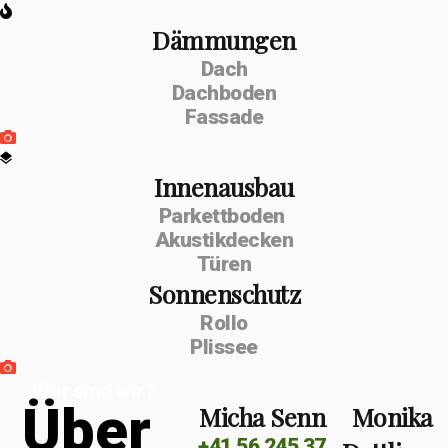
Dämmungen
Dach
Dachboden
Fassade
Innenausbau
Parkettboden
Akustikdecken
Türen
Sonnenschutz
Rollo
Plissee
Wer sind wir?
Ü
b
e
r
Micha Senn
Monika
+41 56 245 37