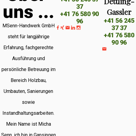
Dettling-
u
n
s
.
.
.
37
Gassler
+41 76 580 90
+41 56 245
96
MSenn-Handwerk GmbH
37 37
+41 76 580
steht für langjährige
90 96
Erfahrung, fachgerechte
Ausführung und
persönliche Betreuung im
Bereich Holzbau,
Umbauten, Sanierungen
sowie
Instandhaltungsarbeiten.
Mein Name ist Micha
Senn, ich bin in Gansingen