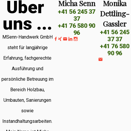
Ü
b
e
r
Micha Senn
Monika
+41 56 245 37
Dettling-
u
n
s
.
.
.
37
Gassler
+41 76 580 90
+41 56 245
96
MSenn-Handwerk GmbH
37 37
+41 76 580
steht für langjährige
90 96
Erfahrung, fachgerechte
Ausführung und
persönliche Betreuung im
Bereich Holzbau,
Umbauten, Sanierungen
sowie
Instandhaltungsarbeiten.