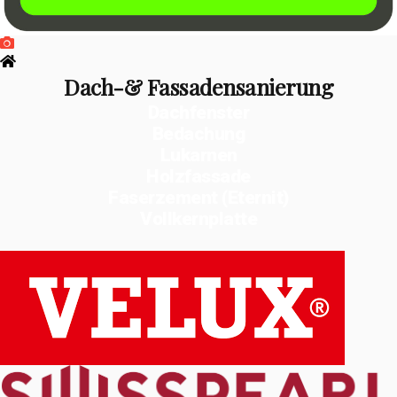
Dach-& Fassadensanierung
Dachfenster
Bedachung
Lukarnen
Holzfassade
Faserzement (Eternit)
Vollkernplatte