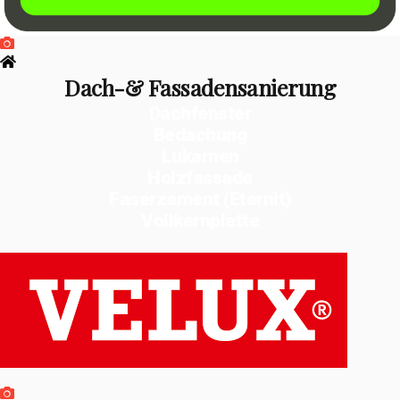
Dach-& Fassadensanierung
Dachfenster
Bedachung
Lukarnen
Holzfassade
Faserzement (Eternit)
Vollkernplatte