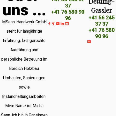
Dettling-
u
n
s
.
.
.
37
Gassler
+41 76 580 90
+41 56 245
96
MSenn-Handwerk GmbH
37 37
+41 76 580
steht für langjährige
90 96
Erfahrung, fachgerechte
Ausführung und
persönliche Betreuung im
Bereich Holzbau,
Umbauten, Sanierungen
sowie
Instandhaltungsarbeiten.
Mein Name ist Micha
Senn, ich bin in Gansingen