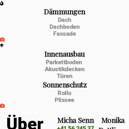
Dämmungen
Dach
Dachboden
Fassade
Innenausbau
Parkettboden
Akustikdecken
Türen
Sonnenschutz
Rollo
Plissee
Wer sind wir?
Ü
b
e
r
Micha Senn
Monika
+41 56 245 37