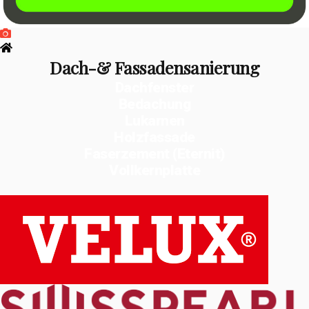
Dach-& Fassadensanierung
Dachfenster
Bedachung
Lukarnen
Holzfassade
Faserzement (Eternit)
Vollkernplatte