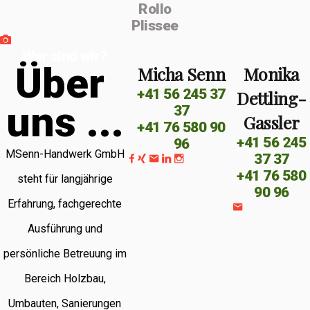
Rollo
Plissee
Wer sind wir?
Ü
b
e
r
Micha Senn
Monika
+41 56 245 37
Dettling-
u
n
s
.
.
.
37
Gassler
+41 76 580 90
+41 56 245
96
MSenn-Handwerk GmbH
37 37
+41 76 580
steht für langjährige
90 96
Erfahrung, fachgerechte
Ausführung und
persönliche Betreuung im
Bereich Holzbau,
Umbauten, Sanierungen