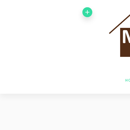
Von 1992 bis
1998 arbeitete
ich bei der
Baufirma Gfeller
AG Holzbau in
H
Baden. Im Jahr
1998 wechselte
ich zur Firma
Husner AG
Holzbau in Frick,