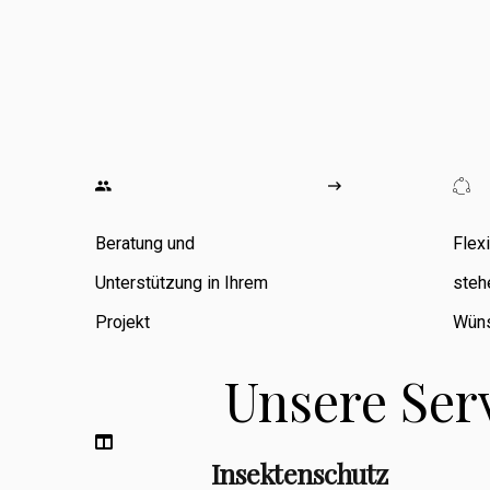
wo ich
umfangreiche
Erfahrung in den
Bereichen
Zimmerarbeiten,
Umbauten,
Beratung und
Flex
Sanierungen
Unterstützung in Ihrem
steh
sowie
Projekt
Wüns
Fassadenbau
Unsere Ser
sammeln konnte.
Insektenschutz
Berufsbegleitend