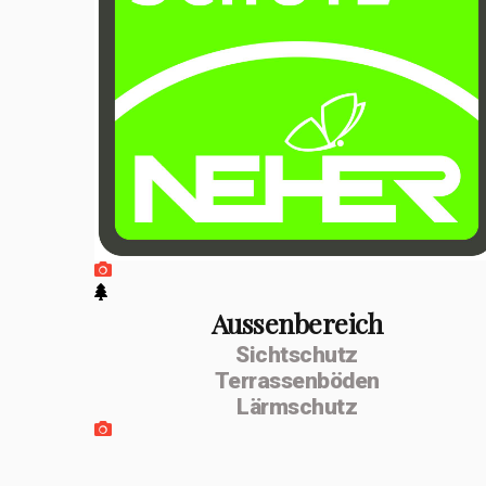
positiven
Entwicklung
erfolgte im
Februar 2026 die
Umwandlung zur
MSenn-
Handwerk GmbH.
Unterstützt
werde ich von
Aussenbereich
Sichtschutz
meiner
Terrassenböden
Lebenspartnerin
Lärmschutz
Monika Dettling-
Gassler aus