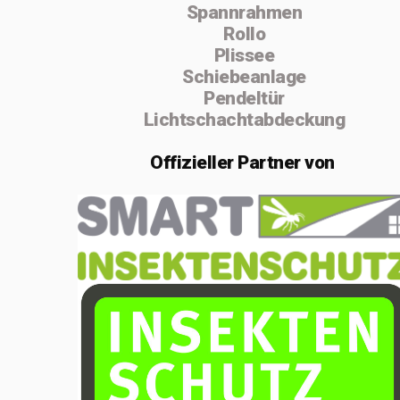
Spannrahmen
absolvierte ich
Rollo
von 2004 bis
Plissee
Schiebeanlage
2005 die
Pendeltür
Vorarbeiterschule
Lichtschachtabdeckung
in Lenzburg.
Offizieller
Partner von
Im Februar 2020
gründete ich die
Einzelfirma
MSenn-
Handwerk.
Aufgrund der