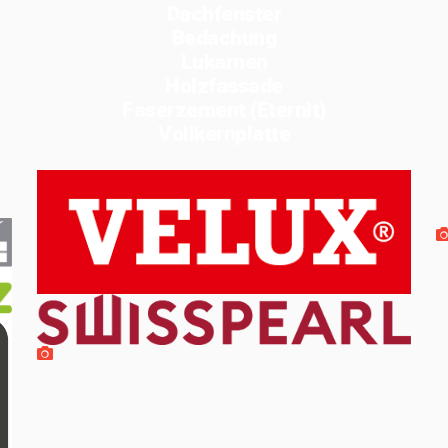
Dachfenster
Bedachung
Lukarnen
Holzfassade
Faserzement (Eternit)
Vollkernplatte