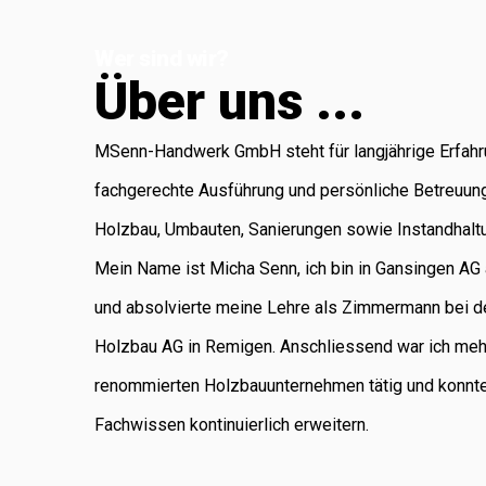
Koblenz, die für
Wer sind wir?
Administration
Ü
b
e
r
u
n
s
.
.
.
und Buchhaltung
verantwortlich ist.
MSenn-Handwerk GmbH steht für langjährige Erfahr
Als regional
fachgerechte Ausführung und persönliche Betreuun
verankertes
Holzbau, Umbauten, Sanierungen sowie Instandhalt
Unternehmen
Mein Name ist Micha Senn, ich bin in Gansingen A
legen wir
und absolvierte meine Lehre als Zimmermann bei d
grossen Wert auf
Holzbau AG in Remigen. Anschliessend war ich meh
saubere Arbeit,
renommierten Holzbauunternehmen tätig und konnt
Zuverlässigkeit
Fachwissen kontinuierlich erweitern.
und persönliche