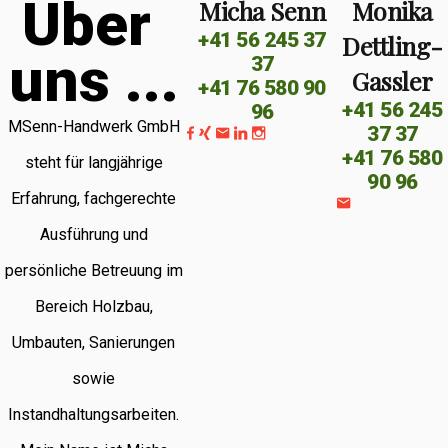
Ü
b
e
r
Micha Senn
Monika
+41 56 245 37
Dettling-
u
n
s
.
.
.
37
Gassler
+41 76 580 90
+41 56 245
96
MSenn-Handwerk GmbH
37 37
+41 76 580
steht für langjährige
90 96
Erfahrung, fachgerechte
Ausführung und
persönliche Betreuung im
Bereich Holzbau,
Umbauten, Sanierungen
sowie
Instandhaltungsarbeiten.