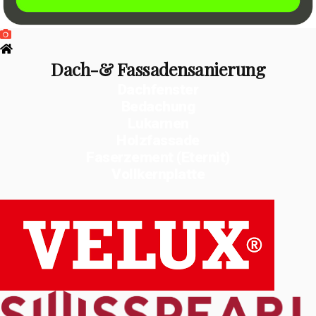
Dach-& Fassadensanierung
Dachfenster
Bedachung
Lukarnen
Holzfassade
Faserzement (Eternit)
Vollkernplatte