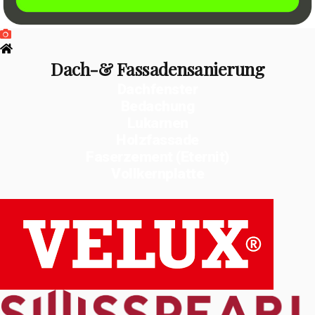
Dach-& Fassadensanierung
Dachfenster
Bedachung
Lukarnen
Holzfassade
Faserzement (Eternit)
Vollkernplatte