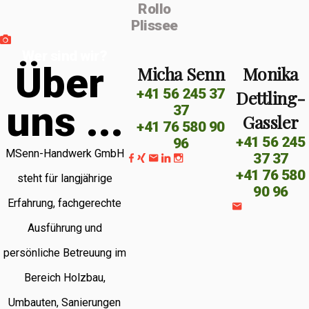
Rollo
Plissee
Wer sind wir?
Ü
b
e
r
Micha Senn
Monika
+41 56 245 37
Dettling-
u
n
s
.
.
.
37
Gassler
+41 76 580 90
+41 56 245
96
MSenn-Handwerk GmbH
37 37
+41 76 580
steht für langjährige
90 96
Erfahrung, fachgerechte
Ausführung und
persönliche Betreuung im
Bereich Holzbau,
Umbauten, Sanierungen